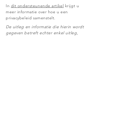
In
dit ondersteunende artikel
krijgt u
meer informatie over hoe u een
privacybeleid samenstelt.
De uitleg en informatie die hierin wordt
gegeven betreft echter enkel uitleg,
informatie en voorbeelden in algemene
zin. U dient dit artikel niet te
interpreteren als juridisch advies of als
aanbevelingen omtrent hetgeen u
daadwerkelijk zou moeten doen. We
raden u aan juridisch advies in te winnen
voor het verkrijgen van inzicht en om u
te helpen bij het opstellen van uw
privacybeleid.